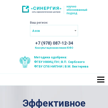
научно
обоснованный
подход
Ваш регион:
Азов
+7 (978) 087-12-34
Консультационная линия ЮФО
Методика одобрена:
ФГБУ НМИЦ ПН | В.П. Сербского
ФГБУ СПб НИПНИ | В.М. Бехтерева
Эффективное