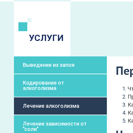
УСЛУГИ
Выведение из запоя
Пе
Кодирование от
алкоголизма
Ч
П
К
Лечение алкоголизма
Ка
К
Лечение зависимости от
"соли"