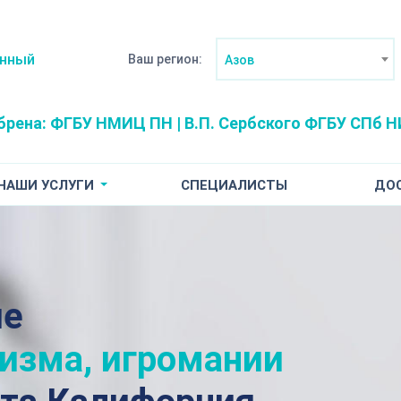
анный
Ваш регион:
Азов
брена:
ФГБУ НМИЦ ПН | В.П. Сербского
ФГБУ СПб НИ
НАШИ УСЛУГИ
СПЕЦИАЛИСТЫ
ДО
ие
лизма, игромании