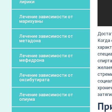
лирики
Лечение зависимости от
марихуаны
Достат
Лечение зависимости от
Когда 
метадона
характ
специа
Лечение зависимости от
мефедрона
спирта
желаем
стреми
Лечение зависимости от
оксибутирата
социал
хронич
затяги
Лечение зависимости от
опиума
Пр