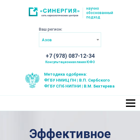
научно
обоснованный
подход
Ваш регион:
Азов
+7 (978) 087-12-34
Консультационная линия ЮФО
Методика одобрена:
ФГБУ НМИЦ ПН | В.П. Сербского
ФГБУ СПб НИПНИ | В.М. Бехтерева
Эффективное