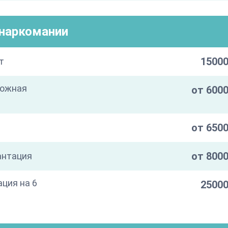
/наркомании
15000
т
кожная
от 6000
от 6500
от 8000
антация
ация на 6
25000