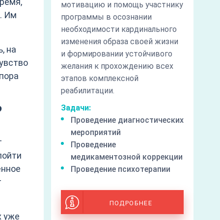
ремя,
мотивацию и помощь участнику
. Им
программы в осознании
необходимости кардинального
изменения образа своей жизни
, на
и формировании устойчивого
увство
желания к прохождению всех
 пора
этапов комплексной
реабилитации.
?
Задачи:
Проведение диагностических
мероприятий
т
Проведение
пойти
медикаментозной коррекции
енное
Проведение психотерапии
т
ПОДРОБНЕЕ
х уже