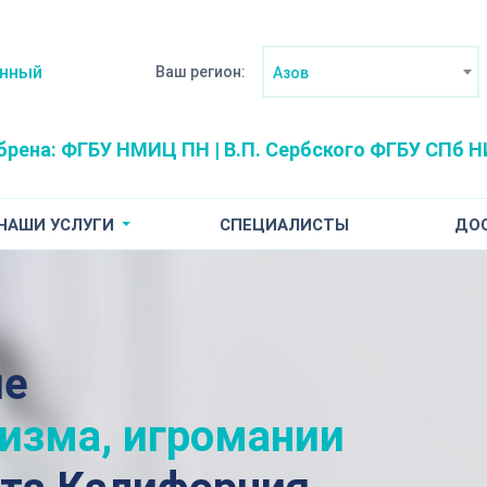
анный
Ваш регион:
Азов
брена:
ФГБУ НМИЦ ПН | В.П. Сербского
ФГБУ СПб НИ
НАШИ УСЛУГИ
СПЕЦИАЛИСТЫ
ДО
ие
лизма, игромании