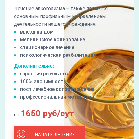
Лечение алкоголизма – также является
основным профильным направлением
деятельности нашего учреждения.
выезд на дом
медицинское кодирование
стационарное лечение
психологическая реабилитация
Дополнительно:
гарантия результата
100% анонимность
пост лечебное сопровождение
профессиональная мотивация
1650 руб/сут
от
НАЧАТЬ ЛЕЧЕНИЕ