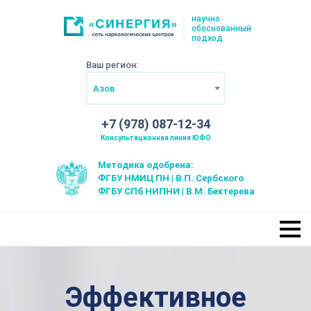
научно
обоснованный
подход
Ваш регион:
Азов
+7 (978) 087-12-34
Консультационная линия ЮФО
Методика одобрена:
ФГБУ НМИЦ ПН | В.П. Сербского
ФГБУ СПб НИПНИ | В.М. Бехтерева
Эффективное