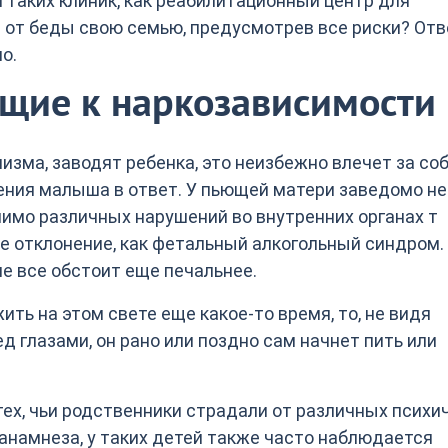
таких клиник, как реабилитационный центр для
 от беды свою семью, предусмотрев все риски? Отв
о.
ущие к наркозависимости
изма, заводят ребенка, это неизбежно влечет за со
ния малыша в ответ. У пьющей матери заведомо не
имо различных нарушений во внутренних органах т
ое отклонение, как фетальный алкогольный синдром.
не все обстоит еще печальнее.
ить на этом свете еще какое-то время, то, не видя
 глазами, он рано или поздно сам начнет пить или
ех, чьи родственники страдали от различных психи
намнеза, у таких детей также часто наблюдается