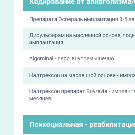
Кодирование от алкоголизма
Препарата Эспераль имплантация 3-5 ле
Дисульфирам на масленной основе, под
имплантация
Algominal - depo, внутремышечно
Налтрексон на масленной основе - импл
Налтрексон препарат Buyrevia - имплант
месяцев
Психоциальная - реабилитаци