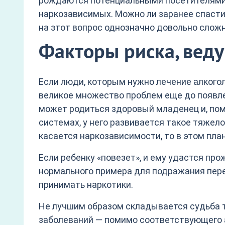
рождаются потенциальными посетителями 
наркозависимых. Можно ли заранее спасти
на этот вопрос однозначно довольно сложн
Факторы риска, вед
Если люди, которым нужно лечение алкогол
великое множество проблем еще до появле
может родиться здоровый младенец и, пом
системах, у него развивается такое тяжел
касается наркозависимости, то в этом пла
Если ребенку «повезет», и ему удастся прож
нормального примера для подражания перед
принимать наркотики.
Не лучшим образом складывается судьба т
заболеваний — помимо соответствующего а