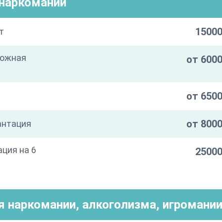
/наркомании
15000
т
кожная
от 6000
от 6500
от 8000
антация
ация на 6
25000
я наркомании, алкоголизма, игромани