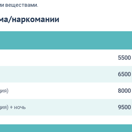
ми веществами.
зма/наркомании
5500 
6500 
8000 
ция)
9500 
ия) + ночь