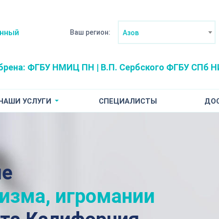
анный
Ваш регион:
Азов
брена:
ФГБУ НМИЦ ПН | В.П. Сербского
ФГБУ СПб НИ
НАШИ УСЛУГИ
СПЕЦИАЛИСТЫ
ДО
ие
лизма, игромании