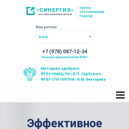
научно
обоснованный
подход
Ваш регион:
Азов
+7 (978) 087-12-34
Консультационная линия ЮФО
Методика одобрена:
ФГБУ НМИЦ ПН | В.П. Сербского
ФГБУ СПб НИПНИ | В.М. Бехтерева
Эффективное