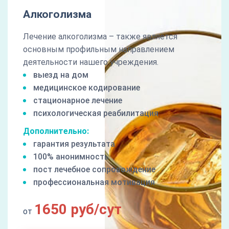
Алкоголизма
Лечение алкоголизма – также является
основным профильным направлением
деятельности нашего учреждения.
выезд на дом
медицинское кодирование
стационарное лечение
психологическая реабилитация
Дополнительно:
гарантия результата
100% анонимность
пост лечебное сопровождение
профессиональная мотивация
1650 руб/сут
от