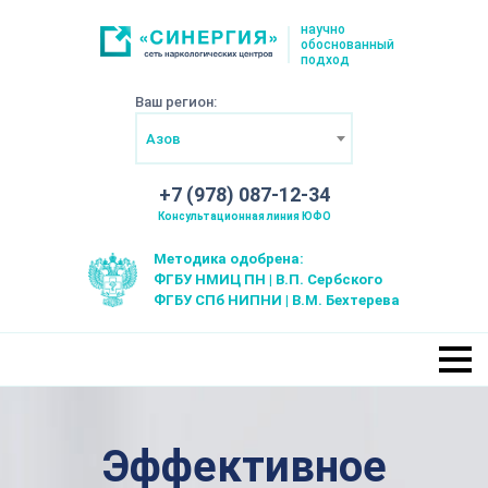
научно
обоснованный
подход
Ваш регион:
Азов
+7 (978) 087-12-34
Консультационная линия ЮФО
Методика одобрена:
ФГБУ НМИЦ ПН | В.П. Сербского
ФГБУ СПб НИПНИ | В.М. Бехтерева
Эффективное