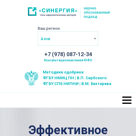
научно
обоснованный
подход
Ваш регион:
Азов
+7 (978) 087-12-34
Консультационная линия ЮФО
Методика одобрена:
ФГБУ НМИЦ ПН | В.П. Сербского
ФГБУ СПб НИПНИ | В.М. Бехтерева
Эффективное