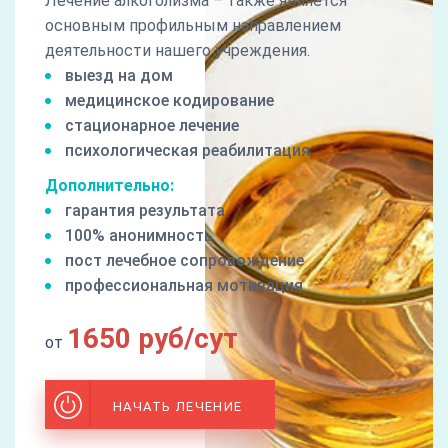
Лечение алкоголизма – также является
основным профильным направлением
деятельности нашего учреждения.
выезд на дом
медицинское кодирование
стационарное лечение
психологическая реабилитация
Дополнительно:
гарантия результата
100% анонимность
пост лечебное сопровождение
профессиональная мотивация
1650 руб/сут
от
НАЧАТЬ ЛЕЧЕНИЕ