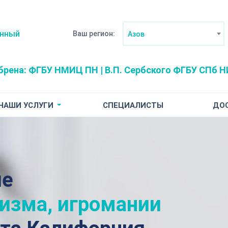
анный
Ваш регион:
Азов
брена:
ФГБУ НМИЦ ПН | В.П. Сербского
ФГБУ СПб НИ
НАШИ УСЛУГИ
СПЕЦИАЛИСТЫ
ДО
ие
лизма, игромании