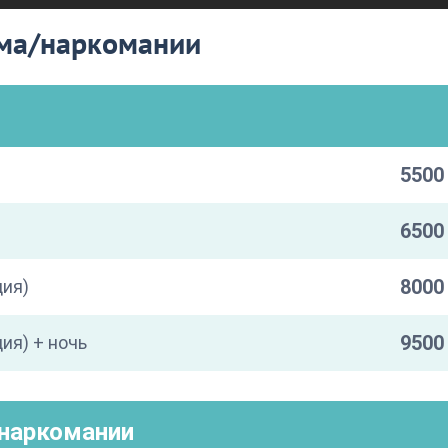
зма/наркомании
5500 
6500 
8000 
ция)
9500 
ия) + ночь
/наркомании