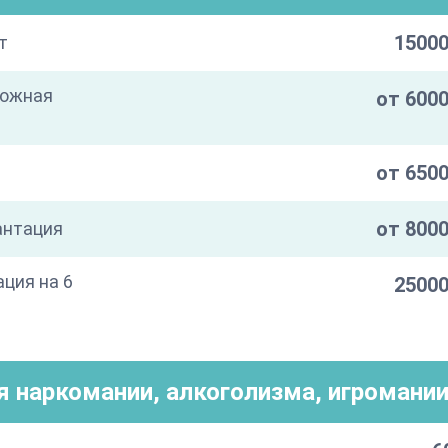
15000
т
кожная
от 6000
от 6500
от 8000
антация
ация на 6
25000
я наркомании, алкоголизма, игромани