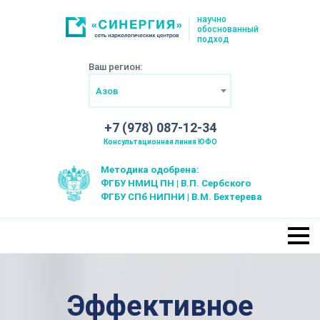
научно
обоснованный
подход
Ваш регион:
Азов
+7 (978) 087-12-34
Консультационная линия ЮФО
Методика одобрена:
ФГБУ НМИЦ ПН | В.П. Сербского
ФГБУ СПб НИПНИ | В.М. Бехтерева
Эффективное