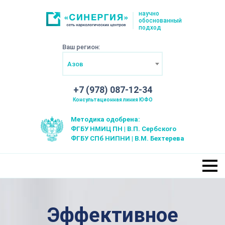
научно
обоснованный
подход
Ваш регион:
Азов
+7 (978) 087-12-34
Консультационная линия ЮФО
Методика одобрена:
ФГБУ НМИЦ ПН | В.П. Сербского
ФГБУ СПб НИПНИ | В.М. Бехтерева
Эффективное