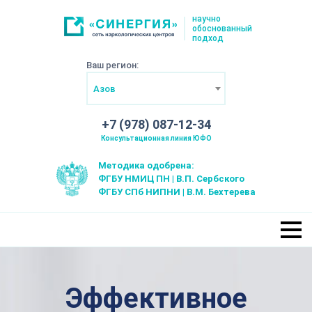
научно
обоснованный
подход
Ваш регион:
Азов
+7 (978) 087-12-34
Консультационная линия ЮФО
Методика одобрена:
ФГБУ НМИЦ ПН | В.П. Сербского
ФГБУ СПб НИПНИ | В.М. Бехтерева
Эффективное