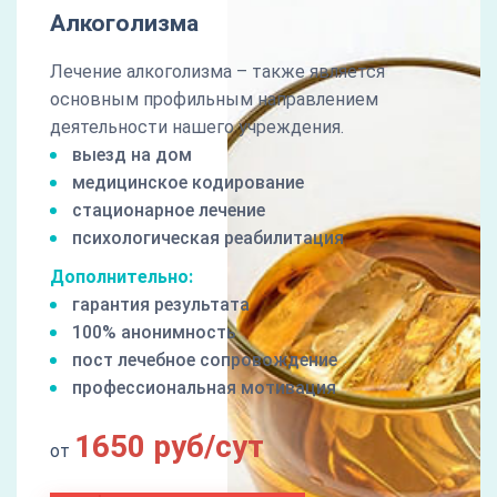
Алкоголизма
Лечение алкоголизма – также является
основным профильным направлением
деятельности нашего учреждения.
выезд на дом
медицинское кодирование
стационарное лечение
психологическая реабилитация
Дополнительно:
гарантия результата
100% анонимность
пост лечебное сопровождение
профессиональная мотивация
1650 руб/сут
от