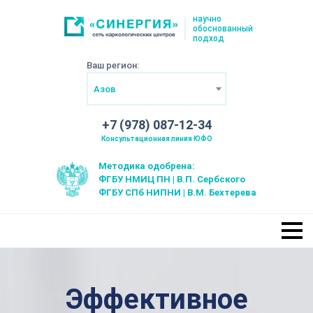
научно
обоснованный
подход
Ваш регион:
Азов
+7 (978) 087-12-34
Консультационная линия ЮФО
Методика одобрена:
ФГБУ НМИЦ ПН | В.П. Сербского
ФГБУ СПб НИПНИ | В.М. Бехтерева
Эффективное