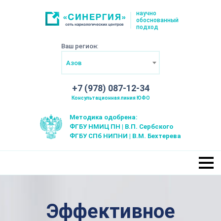
научно
обоснованный
подход
Ваш регион:
Азов
+7 (978) 087-12-34
Консультационная линия ЮФО
Методика одобрена:
ФГБУ НМИЦ ПН | В.П. Сербского
ФГБУ СПб НИПНИ | В.М. Бехтерева
Эффективное