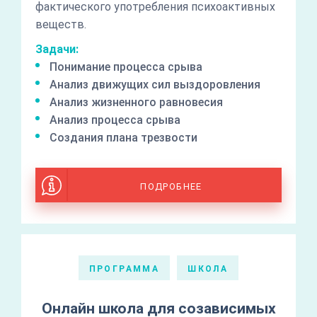
фактического употребления психоактивных
веществ.
Задачи:
Понимание процесса срыва
Анализ движущих сил выздоровления
Анализ жизненного равновесия
Анализ процесса срыва
Создания плана трезвости
ПОДРОБНЕЕ
ПРОГРАММА
ШКОЛА
Онлайн школа для созависимых