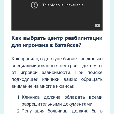
Как выбрать центр реабилитации
для игромана в Батайске?
Как правило, в доступе бывает несколько
специализированных центров, где лечат
от игровой зависимости. При поиске
подходящей клиники важно обращать
внимание на многие нюансы:
Клиника должна обладать всеми
разрешительными документами.
Репутация больницы должна быть