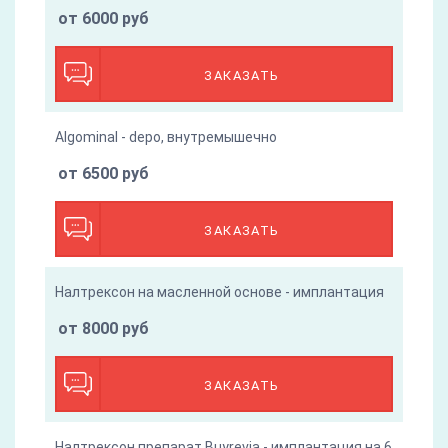
от 6000 руб
ЗАКАЗАТЬ
Algominal - depo, внутремышечно
от 6500 руб
ЗАКАЗАТЬ
Налтрексон на масленной основе - имплантация
от 8000 руб
ЗАКАЗАТЬ
Налтрексон препарат Buyrevia - имплантация на 6