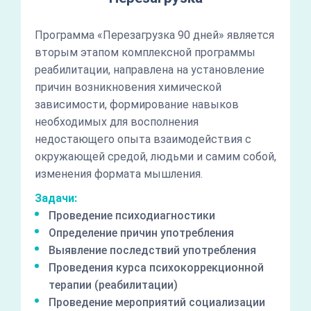
Программа «Перезагрузка 90 дней» является
вторым этапом комплексной программы
реабилитации, направлена на установление
причин возникновения химической
зависимости, формирование навыков
необходимых для восполнения
недостающего опыта взаимодействия с
окружающей средой, людьми и самим собой,
изменения формата мышления.
Задачи:
Проведение психодиагностики
Определение причин употребления
Выявление последствий употребления
Проведения курса психокоррекционной
терапии (реабилитации)
Проведение мероприятий социализации