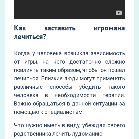
Как заставить игромана
лечиться?
Когда у человека возникла зависимость
от игры, на него достаточно сложно
повлиять таким образом, чтобы он пошел
лечиться. Близкие люди могут применять
различные способы убедить такого
человека в необходимости терапии.
Важно обращаться в данной ситуации за
помощью к специалистам.
Что нужно иметь в виду, убеждая своего
родственника лечить лудоманию: