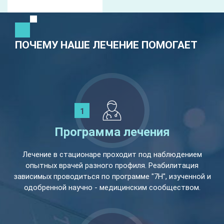
ПОЧЕМУ НАШЕ ЛЕЧЕНИЕ ПОМОГАЕТ
Программа лечения
Лечение в стационаре проходит под наблюдением
опытных врачей разного профиля. Реабилитация
зависимых проводиться по программе "7Н", изученной и
одобренной научно - медицинским сообществом.