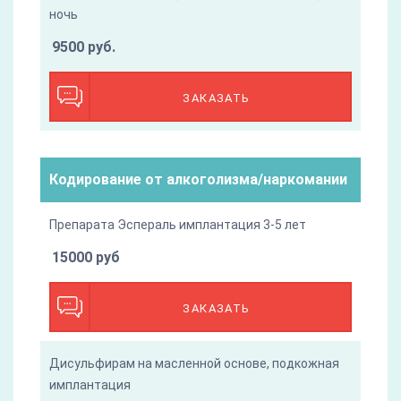
ночь
9500 руб.
ЗАКАЗАТЬ
Кодирование от алкоголизма/наркомании
Препарата Эспераль имплантация 3-5 лет
15000 руб
ЗАКАЗАТЬ
Дисульфирам на масленной основе, подкожная
имплантация