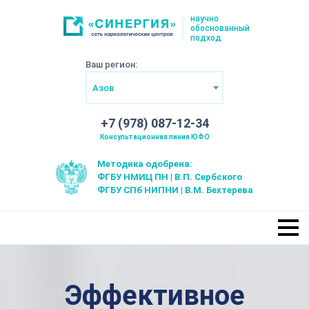
научно
обоснованный
подход
Ваш регион:
Азов
+7 (978) 087-12-34
Консультационная линия ЮФО
Методика одобрена:
ФГБУ НМИЦ ПН | В.П. Сербского
ФГБУ СПб НИПНИ | В.М. Бехтерева
Эффективное