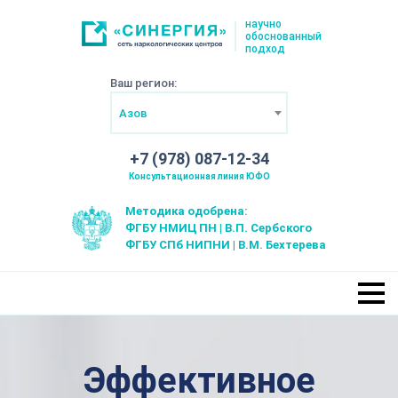
научно
обоснованный
подход
Ваш регион:
Азов
+7 (978) 087-12-34
Консультационная линия ЮФО
Методика одобрена:
ФГБУ НМИЦ ПН | В.П. Сербского
ФГБУ СПб НИПНИ | В.М. Бехтерева
Эффективное