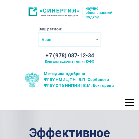
научно
обоснованный
подход
Ваш регион:
Азов
+7 (978) 087-12-34
Консультационная линия ЮФО
Методика одобрена:
ФГБУ НМИЦ ПН | В.П. Сербского
ФГБУ СПб НИПНИ | В.М. Бехтерева
Эффективное