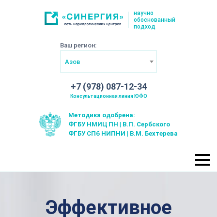
научно
обоснованный
подход
Ваш регион:
Азов
+7 (978) 087-12-34
Консультационная линия ЮФО
Методика одобрена:
ФГБУ НМИЦ ПН | В.П. Сербского
ФГБУ СПб НИПНИ | В.М. Бехтерева
Эффективное