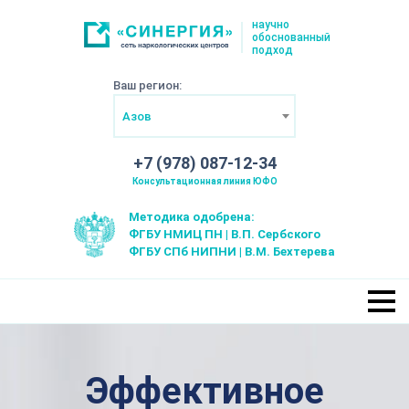
научно
обоснованный
подход
Ваш регион:
Азов
+7 (978) 087-12-34
Консультационная линия ЮФО
Методика одобрена:
ФГБУ НМИЦ ПН | В.П. Сербского
ФГБУ СПб НИПНИ | В.М. Бехтерева
Эффективное