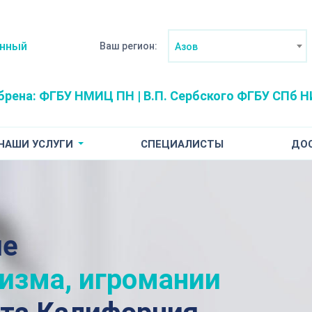
анный
Ваш регион:
Азов
брена:
ФГБУ НМИЦ ПН | В.П. Сербского
ФГБУ СПб НИ
НАШИ УСЛУГИ
СПЕЦИАЛИСТЫ
ДО
ие
лизма, игромании