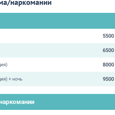
зма/наркомании
5500 
6500 
8000 
ция)
9500 
ия) + ночь
/наркомании