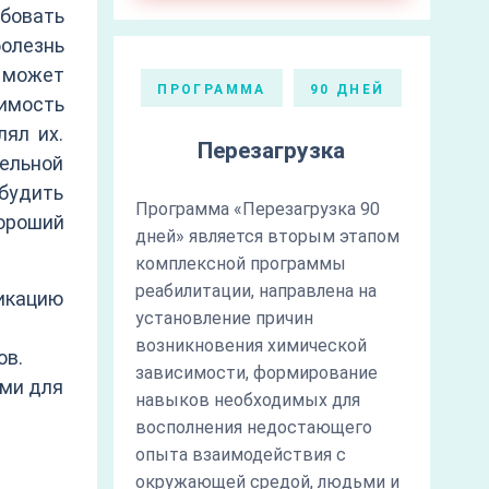
бовать
болезнь
 может
ПРОГРАММА
90 ДНЕЙ
симость
ял их.
Перезагрузка
ельной
обудить
Программа «Перезагрузка 90
ороший
дней» является вторым этапом
комплексной программы
реабилитации, направлена на
икацию
установление причин
возникновения химической
ов.
зависимости, формирование
ями для
навыков необходимых для
восполнения недостающего
опыта взаимодействия с
окружающей средой, людьми и