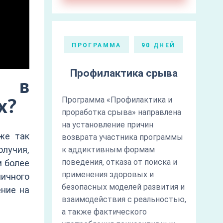
ПРОГРАММА
90 ДНЕЙ
Профилактика срыва
я в
х?
Программа «Профилактика и
проработка срыва» направлена
на установление причин
же так
возврата участника программы
лучия,
к аддиктивным формам
поведения, отказа от поиска и
м более
применения здоровых и
пичного
безопасных моделей развития и
ение на
взаимодействия с реальностью,
а также фактического