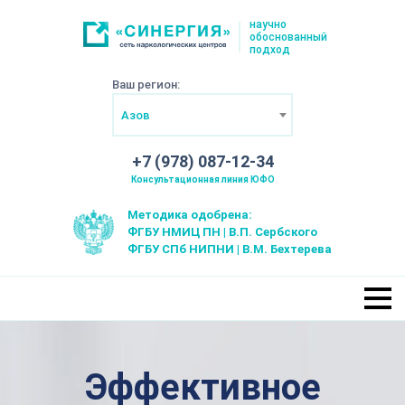
научно
обоснованный
подход
Ваш регион:
Азов
+7 (978) 087-12-34
Консультационная линия ЮФО
Методика одобрена:
ФГБУ НМИЦ ПН | В.П. Сербского
ФГБУ СПб НИПНИ | В.М. Бехтерева
Эффективное