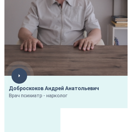
Доброскоков Андрей Анатольевич
Врач психиатр - нарколог