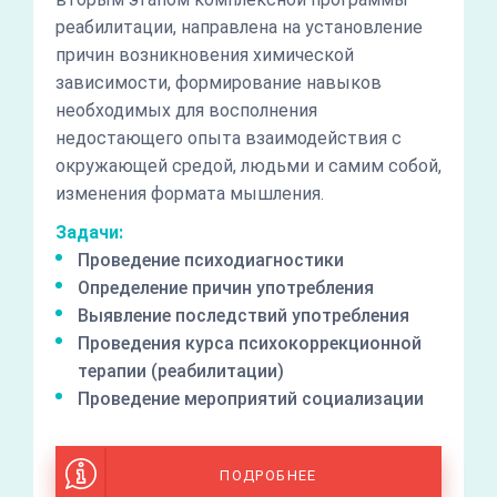
реабилитации, направлена на установление
причин возникновения химической
зависимости, формирование навыков
необходимых для восполнения
недостающего опыта взаимодействия с
окружающей средой, людьми и самим собой,
изменения формата мышления.
Задачи:
Проведение психодиагностики
Определение причин употребления
Выявление последствий употребления
Проведения курса психокоррекционной
терапии (реабилитации)
Проведение мероприятий социализации
ПОДРОБНЕЕ