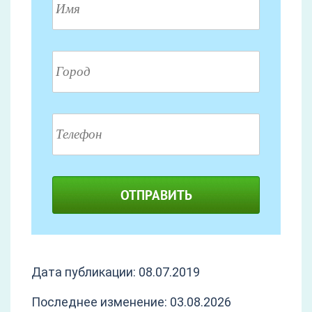
ОТПРАВИТЬ
Дата публикации: 08.07.2019
Последнее изменение: 03.08.2026