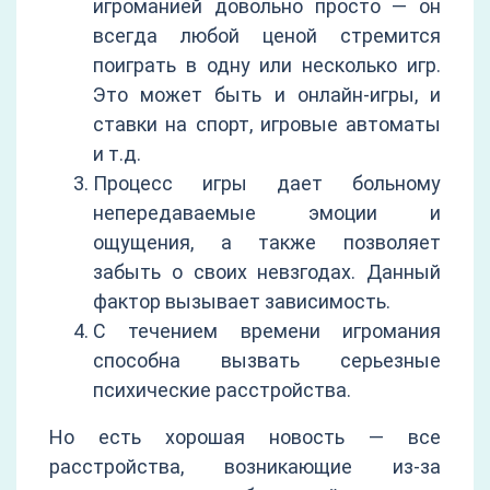
игроманией довольно просто — он
всегда любой ценой стремится
поиграть в одну или несколько игр.
Это может быть и онлайн-игры, и
ставки на спорт, игровые автоматы
и т.д.
Процесс игры дает больному
непередаваемые эмоции и
ощущения, а также позволяет
забыть о своих невзгодах. Данный
фактор вызывает зависимость.
С течением времени игромания
способна вызвать серьезные
психические расстройства.
Но есть хорошая новость — все
расстройства, возникающие из-за