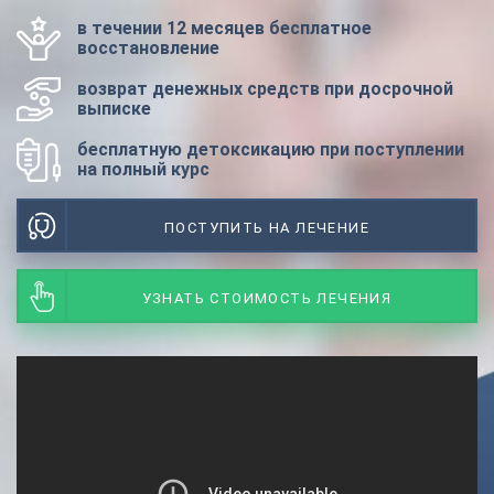
в течении 12 месяцев бесплатное
восстановление
возврат денежных средств при досрочной
выписке
бесплатную детоксикацию при поступлении
на полный курс
ПОСТУПИТЬ НА ЛЕЧЕНИЕ
УЗНАТЬ СТОИМОСТЬ ЛЕЧЕНИЯ