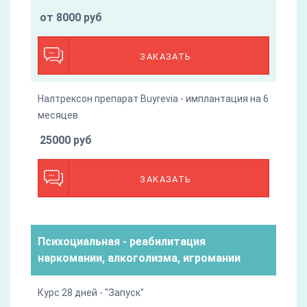
от 8000 руб
ЗАКАЗАТЬ
Налтрексон препарат Buyrevia - имплантация на 6
месяцев
25000 руб
ЗАКАЗАТЬ
Психоциальная - реабилитация
наркомании, алкоголизма, игромании
Курс 28 дней - "Запуск"