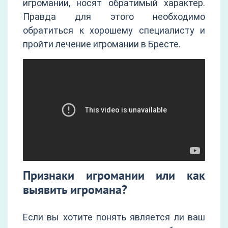
игромании, носят обратимый характер.
Правда для этого необходимо
обратиться к хорошему специалисту и
пройти лечение игромании в Бресте.
Признаки игромании или как
выявить игромана?
Если вы хотите понять является ли ваш