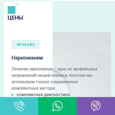
ЦЕНЫ
ЛЕЧЕНИЕ
Наркомании
Лечение наркомании – одно из профильных
направлений нашей клиники, поэтому мы
используем только современные
комплексные методы.
комплексная диагностика
медикаментозная коррекция
психокоррекционная терапия
(реабилитация)