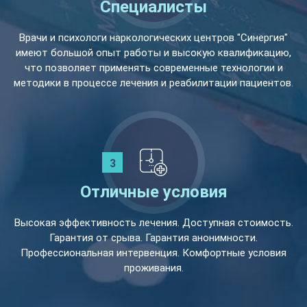
Специалисты
Врачи и психологи наркологических центров "Синергия"
имеют большой опыт работы и высокую квалификацию,
что позволяет применять современные технологии и
методики в процессе лечения и реабилитации пациентов.
Отличные условия
Высокая эффективность лечения. Доступная стоимость.
Гарантия от срыва. Гарантия анонимности.
Профессиональная интервенция. Комфортные условия
проживания.