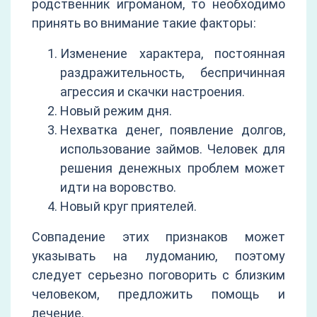
родственник игроманом, то необходимо
принять во внимание такие факторы:
Изменение характера, постоянная
раздражительность, беспричинная
агрессия и скачки настроения.
Новый режим дня.
Нехватка денег, появление долгов,
использование займов. Человек для
решения денежных проблем может
идти на воровство.
Новый круг приятелей.
Совпадение этих признаков может
указывать на лудоманию, поэтому
следует серьезно поговорить с близким
человеком, предложить помощь и
лечение.