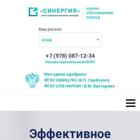
научно
обоснованный
подход
Ваш регион:
Азов
+7 (978) 087-12-34
Консультационная линия ЮФО
Методика одобрена:
ФГБУ НМИЦ ПН | В.П. Сербского
ФГБУ СПб НИПНИ | В.М. Бехтерева
Эффективное