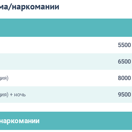
зма/наркомании
5500 
6500 
8000 
ция)
9500 
ия) + ночь
/наркомании