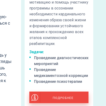
мотивацию и помощь участнику
программы в осознании
необходимости кардинального
кую-
изменения образа своей жизни
ься с
и формировании устойчивого
желания к прохождению всех
этапов комплексной
реабилитации.
Задачи:
дь у
Проведение диагностических
згляды
мероприятий
ишь
Проведение
ого,
медикаментозной коррекции
я к
Проведение психотерапии
ПОДРОБНЕЕ