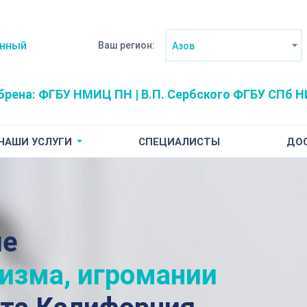
анный
Ваш регион:
Азов
брена:
ФГБУ НМИЦ ПН | В.П. Сербского
ФГБУ СПб НИ
НАШИ УСЛУГИ
СПЕЦИАЛИСТЫ
ДО
ие
лизма, игромании