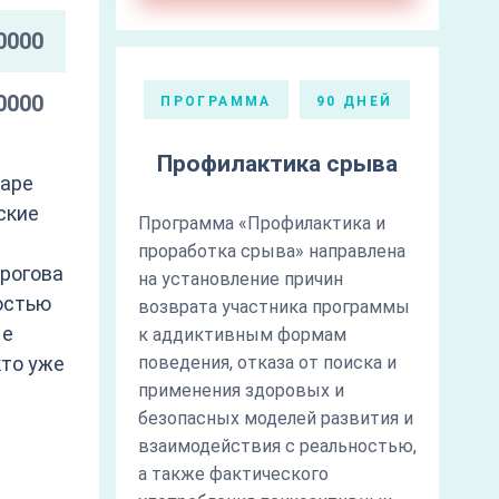
0000
0000
ПРОГРАММА
90 ДНЕЙ
Профилактика срыва
наре
ские
Программа «Профилактика и
проработка срыва» направлена
ирогова
на установление причин
остью
возврата участника программы
ые
к аддиктивным формам
кто уже
поведения, отказа от поиска и
применения здоровых и
безопасных моделей развития и
взаимодействия с реальностью,
а также фактического