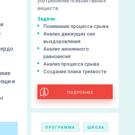
употребления психоактивных
веществ.
Задачи:
ии
Понимание процесса срыва
ь
Анализ движущих сил
выздоровления
вердо
Анализ жизненного
равновесия
Анализ процесса срыва
Создания плана трезвости
зкие
мощи и
ПОДРОБНЕЕ
вы
ПРОГРАММА
ШКОЛА