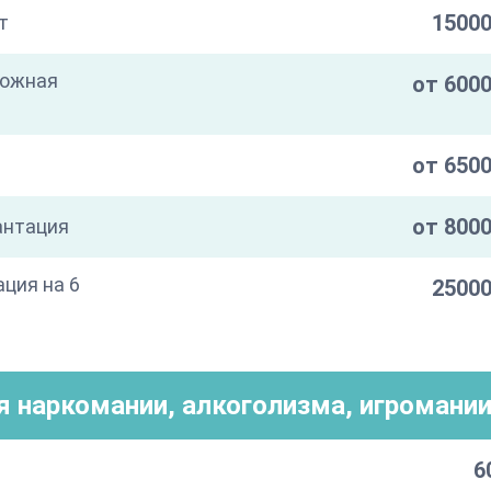
15000
т
кожная
от 6000
от 6500
от 8000
антация
ация на 6
25000
я наркомании, алкоголизма, игромани
6