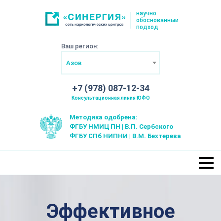
научно
обоснованный
подход
Ваш регион:
Азов
+7 (978) 087-12-34
Консультационная линия ЮФО
Методика одобрена:
ФГБУ НМИЦ ПН | В.П. Сербского
ФГБУ СПб НИПНИ | В.М. Бехтерева
Эффективное