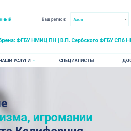
анный
Ваш регион:
Азов
брена:
ФГБУ НМИЦ ПН | В.П. Сербского
ФГБУ СПб НИ
НАШИ УСЛУГИ
СПЕЦИАЛИСТЫ
ДО
ие
лизма, игромании