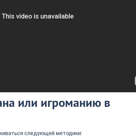
ана или игроманию в
живаться следующей методики: