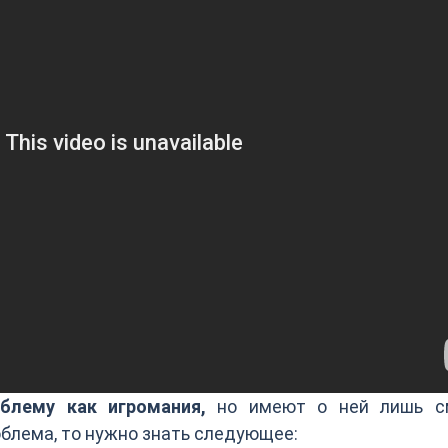
лему как игромания,
но имеют о ней лишь с
облема, то нужно знать следующее: