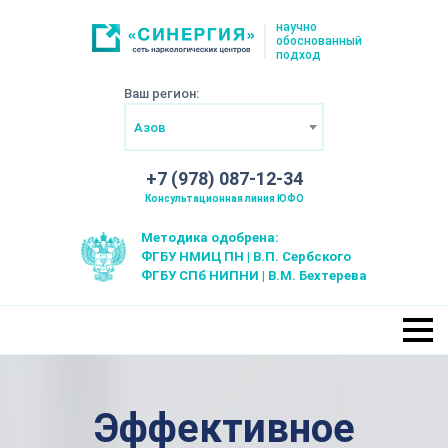
научно
обоснованный
подход
Ваш регион:
Азов
+7 (978) 087-12-34
Консультационная линия ЮФО
Методика одобрена:
ФГБУ НМИЦ ПН | В.П. Сербского
ФГБУ СПб НИПНИ | В.М. Бехтерева
Эффективное