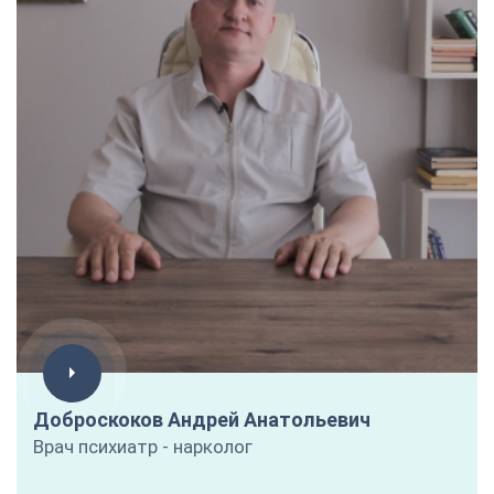
Доброскоков Андрей Анатольевич
Врач психиатр - нарколог