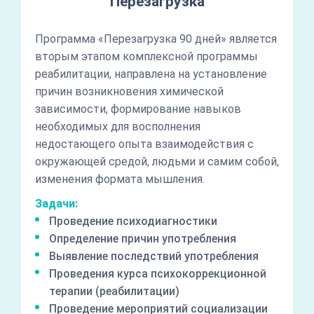
Перезагрузка
Программа «Перезагрузка 90 дней» является
вторым этапом комплексной программы
реабилитации, направлена на установление
причин возникновения химической
зависимости, формирование навыков
необходимых для восполнения
недостающего опыта взаимодействия с
окружающей средой, людьми и самим собой,
изменения формата мышления.
Задачи:
Проведение психодиагностики
Определение причин употребления
Выявление последствий употребления
Проведения курса психокоррекционной
терапии (реабилитации)
Проведение мероприятий социализации