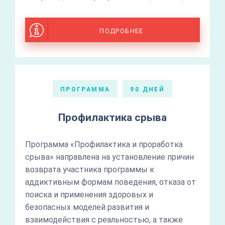
ПОДРОБНЕЕ
ПРОГРАММА
90 ДНЕЙ
Профилактика срыва
Программа «Профилактика и проработка
срыва» направлена на установление причин
возврата участника программы к
аддиктивным формам поведения, отказа от
поиска и применения здоровых и
безопасных моделей развития и
взаимодействия с реальностью, а также