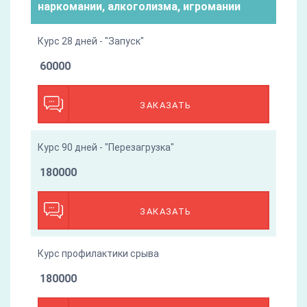
наркомании, алкоголизма, игромании
Курс 28 дней - "Запуск"
60000
ЗАКАЗАТЬ
Курс 90 дней - "Перезагрузка"
180000
ЗАКАЗАТЬ
Курс профилактики срыва
180000