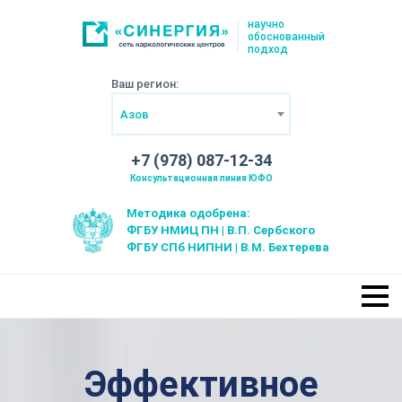
научно
обоснованный
подход
Ваш регион:
Азов
+7 (978) 087-12-34
Консультационная линия ЮФО
Методика одобрена:
ФГБУ НМИЦ ПН | В.П. Сербского
ФГБУ СПб НИПНИ | В.М. Бехтерева
Эффективное