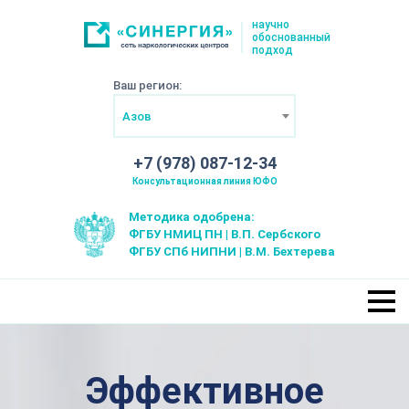
научно
обоснованный
подход
Ваш регион:
Азов
+7 (978) 087-12-34
Консультационная линия ЮФО
Методика одобрена:
ФГБУ НМИЦ ПН | В.П. Сербского
ФГБУ СПб НИПНИ | В.М. Бехтерева
Эффективное