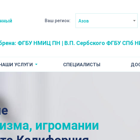
анный
Ваш регион:
Азов
брена:
ФГБУ НМИЦ ПН | В.П. Сербского
ФГБУ СПб НИ
НАШИ УСЛУГИ
СПЕЦИАЛИСТЫ
ДО
ие
лизма, игромании