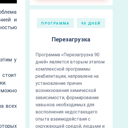
облема
нией и
ПРОГРАММА
90 ДНЕЙ
ностью
Перезагрузка
Программа «Перезагрузка 90
 этим у
дней» является вторым этапом
комплексной программы
 стоит
реабилитации, направлена на
ки.
установление причин
к можно
возникновения химической
зависимости, формирование
навыков необходимых для
а всех
восполнения недостающего
опыта взаимодействия с
оторых
окружающей средой, людьми и