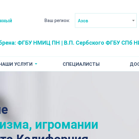
анный
Ваш регион:
Азов
брена:
ФГБУ НМИЦ ПН | В.П. Сербского
ФГБУ СПб НИ
НАШИ УСЛУГИ
СПЕЦИАЛИСТЫ
ДО
ие
лизма, игромании