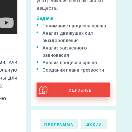
употребления психоактивных
веществ.
Задачи:
Понимание процесса срыва
Анализ движущих сил
выздоровления
Анализ жизненного
равновесия
ми, или
Анализ процесса срыва
ольную
Создания плана трезвости
зны для
в:
ПОДРОБНЕЕ
ию.
ПРОГРАММА
ШКОЛА