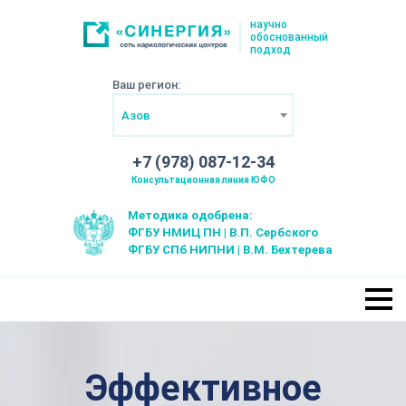
научно
обоснованный
подход
Ваш регион:
Азов
+7 (978) 087-12-34
Консультационная линия ЮФО
Методика одобрена:
ФГБУ НМИЦ ПН | В.П. Сербского
ФГБУ СПб НИПНИ | В.М. Бехтерева
Эффективное