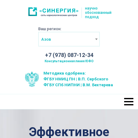
научно
обоснованный
подход
Ваш регион:
Азов
+7 (978) 087-12-34
Консультационная линия ЮФО
Методика одобрена:
ФГБУ НМИЦ ПН | В.П. Сербского
ФГБУ СПб НИПНИ | В.М. Бехтерева
Эффективное