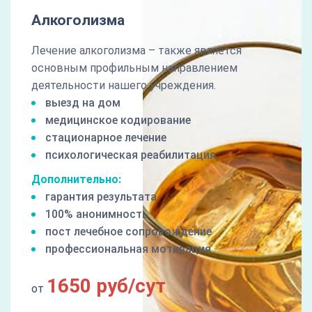
Алкоголизма
Лечение алкоголизма – также является
основным профильным направлением
деятельности нашего учреждения.
выезд на дом
медицинское кодирование
стационарное лечение
психологическая реабилитация
Дополнительно:
гарантия результата
100% анонимность
пост лечебное сопровождение
профессиональная мотивация
1650 руб/сут
от