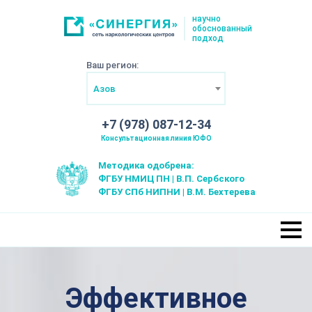
научно
обоснованный
подход
Ваш регион:
Азов
+7 (978) 087-12-34
Консультационная линия ЮФО
Методика одобрена:
ФГБУ НМИЦ ПН | В.П. Сербского
ФГБУ СПб НИПНИ | В.М. Бехтерева
Эффективное