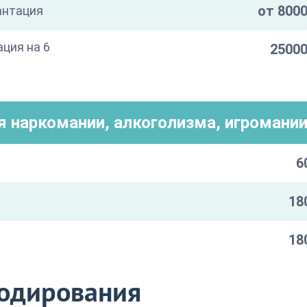
от 8000
антация
ация на 6
25000
я наркомании, алкоголизма, игромани
6
18
18
кодирования