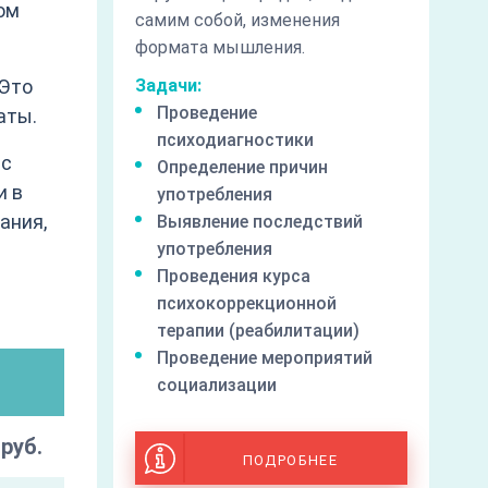
ом
самим собой, изменения
формата мышления.
 Это
Задачи:
Проведение
аты.
психодиагностики
 с
Определение причин
и в
употребления
ания,
Выявление последствий
употребления
Проведения курса
психокоррекционной
терапии (реабилитации)
Проведение мероприятий
социализации
руб.
ПОДРОБНЕЕ