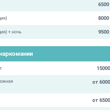
6500 
8000 
ция)
9500 
ия) + ночь
/наркомании
15000
т
кожная
от 6000
от 6500