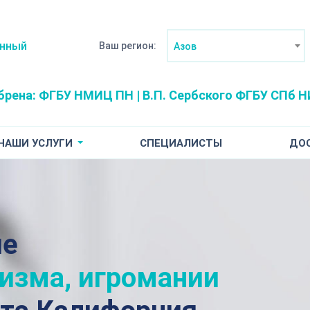
анный
Ваш регион:
Азов
брена:
ФГБУ НМИЦ ПН | В.П. Сербского
ФГБУ СПб НИ
НАШИ УСЛУГИ
СПЕЦИАЛИСТЫ
ДО
ие
лизма, игромании