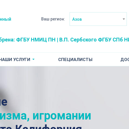
анный
Ваш регион:
Азов
брена:
ФГБУ НМИЦ ПН | В.П. Сербского
ФГБУ СПб НИ
НАШИ УСЛУГИ
СПЕЦИАЛИСТЫ
ДО
ие
лизма, игромании