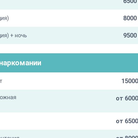
6500 
8000 
ция)
9500 
ия) + ночь
/наркомании
15000
т
кожная
от 6000
от 6500