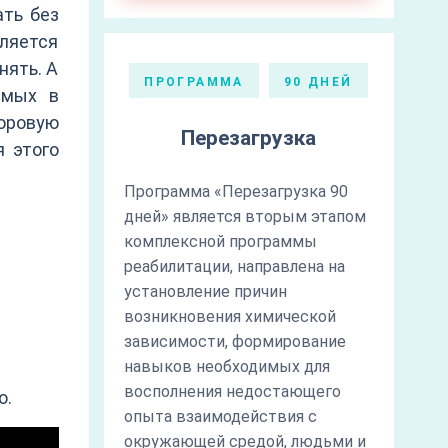
ать без
вляется
нять. А
ПРОГРАММА
90 ДНЕЙ
имых в
оровую
Перезагрузка
я этого
Программа «Перезагрузка 90
дней» является вторым этапом
комплексной программы
реабилитации, направлена на
установление причин
возникновения химической
зависимости, формирование
навыков необходимых для
восполнения недостающего
о.
опыта взаимодействия с
окружающей средой, людьми и