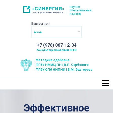
научно
обоснованный
подход
Ваш регион:
Азов
+7 (978) 087-12-34
Консультационная линия ЮФО
Методика одобрена:
ФГБУ НМИЦ ПН | В.П. Сербского
ФГБУ СПб НИПНИ | В.М. Бехтерева
Эффективное