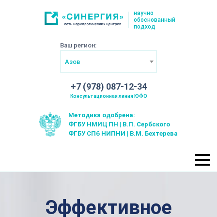
научно
обоснованный
подход
Ваш регион:
Азов
+7 (978) 087-12-34
Консультационная линия ЮФО
Методика одобрена:
ФГБУ НМИЦ ПН | В.П. Сербского
ФГБУ СПб НИПНИ | В.М. Бехтерева
Эффективное