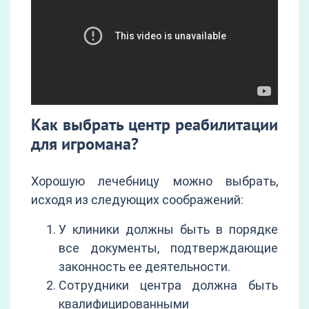
Как выбрать центр реабилитации
для игромана?
Хорошую лечебницу можно выбрать,
исходя из следующих соображений:
У клиники должны быть в порядке
все документы, подтверждающие
законность ее деятельности.
Сотрудники центра должна быть
квалифицированными