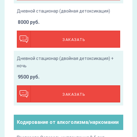
Дневной стационар (двойная детоксикация)
8000 руб.
ЗАКАЗАТЬ
Дневной стационар (двойная детоксикация) +
ночь
9500 руб.
ЗАКАЗАТЬ
Кодирование от алкоголизма/наркомании