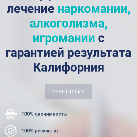
лечение
наркомании,
алкоголизма,
игромании
с
гарантией результата
Калифорния
ГАРАНТИРУЕМ:
100% анонимность
100% результат