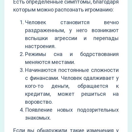
Есть определенные симптомы, благодаря
которым можно распознать игроманию:
Человек становится вечно
раздраженным, у него возникают
вспышки агрессии и перепады
настроения.
Режимы сна и бодрствования
меняются местами.
Начинаются постоянные сложности
с финансами. Человек одалживает у
кого-то деньги, обращается к
кредитам, может решиться на
воровство.
Появление новых подозрительных
знакомых.
Если вы обнаружили такие изменения у