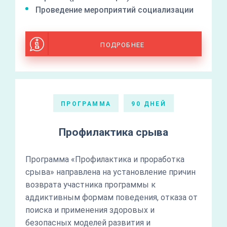
Проведение мероприятий социализации
ПОДРОБНЕЕ
ПРОГРАММА
90 ДНЕЙ
Профилактика срыва
Программа «Профилактика и проработка
срыва» направлена на установление причин
возврата участника программы к
аддиктивным формам поведения, отказа от
поиска и применения здоровых и
безопасных моделей развития и