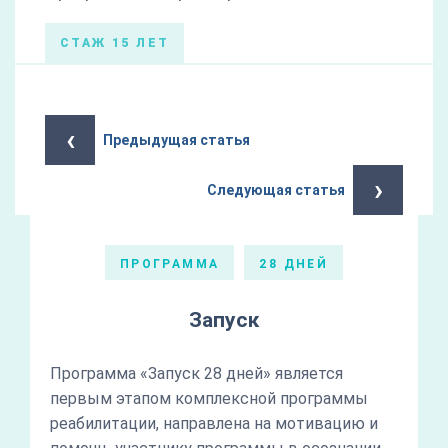
СТАЖ 15 ЛЕТ
‹
Предыдущая статья
›
Следующая статья
ПРОГРАММА
28 ДНЕЙ
Запуск
Программа «Запуск 28 дней» является
первым этапом комплексной программы
реабилитации, направлена на мотивацию и