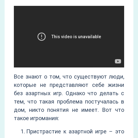
Все знают о том, что существуют люди,
которые не представляют себе жизни
без азартных игр. Однако что делать с
тем, что такая проблема постучалась в
дом, никто понятия не имеет. Вот что
такое игромания:
Пристрастие к азартной игре – это