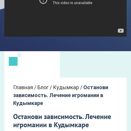
Главная
/
Блог
/
Кудымкар
/
Останови
зависимость. Лечение игромании в
Кудымкаре
Останови зависимость. Лечение
игромании в Кудымкаре