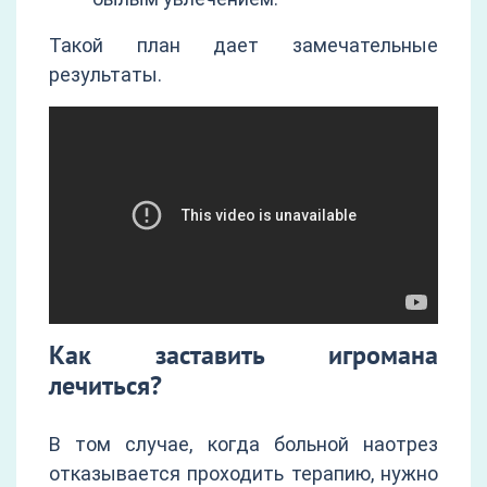
Такой план дает замечательные
результаты.
Как заставить игромана
лечиться?
В том случае, когда больной наотрез
отказывается проходить терапию, нужно