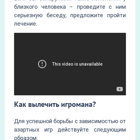
близкого человека – проведите с ним
серьезную беседу, предложите пройти
лечение.
Как вылечить игромана?
Для успешной борьбы с зависимостью от
азартных игр действуйте следующим
образом: