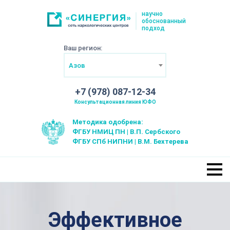
научно
обоснованный
подход
Ваш регион:
Азов
+7 (978) 087-12-34
Консультационная линия ЮФО
Методика одобрена:
ФГБУ НМИЦ ПН | В.П. Сербского
ФГБУ СПб НИПНИ | В.М. Бехтерева
Эффективное