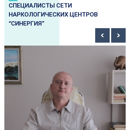
СПЕЦИАЛИСТЫ СЕТИ
НАРКОЛОГИЧЕСКИХ ЦЕНТРОВ
“СИНЕРГИЯ”