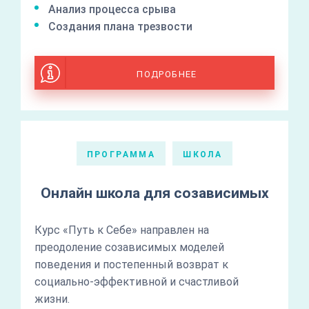
Анализ процесса срыва
Создания плана трезвости
ПОДРОБНЕЕ
ПРОГРАММА
ШКОЛА
Онлайн школа для созависимых
Курс «Путь к Себе» направлен на
преодоление созависимых моделей
поведения и постепенный возврат к
социально-эффективной и счастливой
жизни.