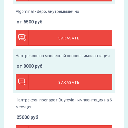
Algominal - depo, внутремышечно
от 6500 руб
ЗАКАЗАТЬ
Налтрексон на масленной основе - имплантация
от 8000 руб
ЗАКАЗАТЬ
Налтрексон препарат Buyrevia - имплантация на 6
месяцев
25000 руб