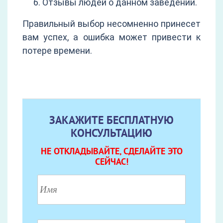
Отзывы людей о данном заведении.
Правильный выбор несомненно принесет
вам успех, а ошибка может привести к
потере времени.
ЗАКАЖИТЕ БЕСПЛАТНУЮ
КОНСУЛЬТАЦИЮ
НЕ ОТКЛАДЫВАЙТЕ, СДЕЛАЙТЕ ЭТО
СЕЙЧАС!