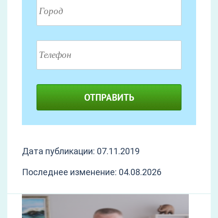
ОТПРАВИТЬ
Дата публикации: 07.11.2019
Последнее изменение: 04.08.2026