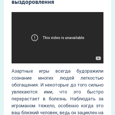
выздоровления
Азартные игры всегда будоражили
сознание многих людей легкостью
обогащения. И некоторые до того сильно
увлекаются ими, что это быстро
перерастает в болезнь. Наблюдать за
игроманом тяжело, особенно когда это
ваш близкий человек, ведь он зациклен на