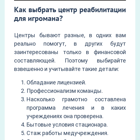
Как выбрать центр реабилитации
для игромана?
Центры бывают разные, в одних вам
реально помогут, в других будут
заинтересованы только в финансовой
составляющей. Поэтому выбирайте
взвешенно и учитывайте такие детали:
Обладание лицензией.
Профессионализм команды.
Насколько грамотно составлена
программа лечения и в каких
учреждениях она проверена.
Бытовые условия стационара.
Стаж работы медучреждения.