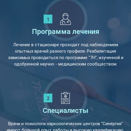
Программа лечения
Лечение в стационаре проходит под наблюдением
опытных врачей разного профиля. Реабилитация
зависимых проводиться по программе "7Н", изученной и
одобренной научно - медицинским сообществом.
Специалисты
Врачи и психологи наркологических центров "Синергия"
имеют большой опыт работы и высокую квалификацию,