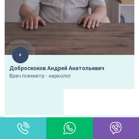
Доброскоков Андрей Анатольевич
Врач психиатр - нарколог
ЦЕНЫ