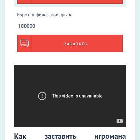
Курс профилактики срыва
180000
ЗАКАЗАТЬ
Как заставить игромана