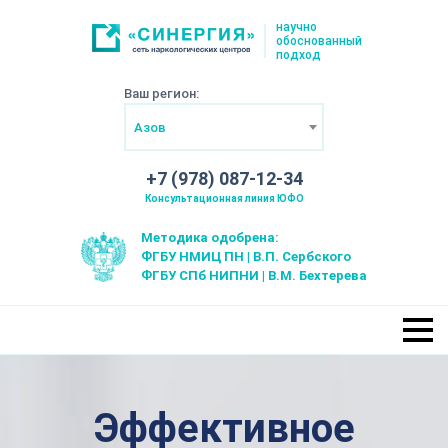
научно
обоснованный
подход
Ваш регион:
Азов
+7 (978) 087-12-34
Консультационная линия ЮФО
Методика одобрена:
ФГБУ НМИЦ ПН | В.П. Сербского
ФГБУ СПб НИПНИ | В.М. Бехтерева
Эффективное