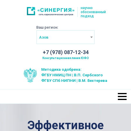
научно
обоснованный
подход
Ваш регион:
Азов
+7 (978) 087-12-34
Консультационная линия ЮФО
Методика одобрена:
ФГБУ НМИЦ ПН | В.П. Сербского
ФГБУ СПб НИПНИ | В.М. Бехтерева
Эффективное