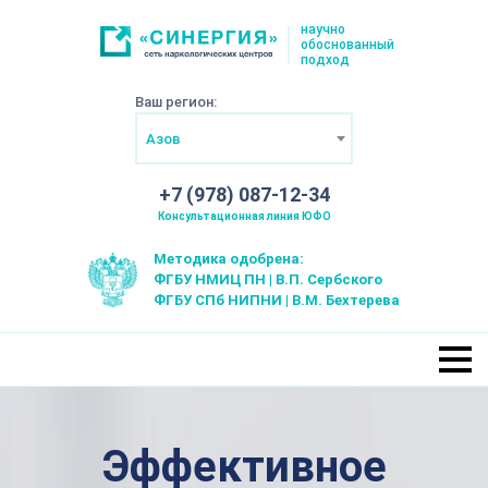
научно
обоснованный
подход
Ваш регион:
Азов
+7 (978) 087-12-34
Консультационная линия ЮФО
Методика одобрена:
ФГБУ НМИЦ ПН | В.П. Сербского
ФГБУ СПб НИПНИ | В.М. Бехтерева
Эффективное