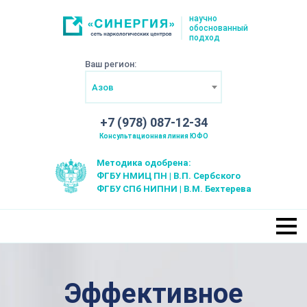
научно
обоснованный
подход
Ваш регион:
Азов
+7 (978) 087-12-34
Консультационная линия ЮФО
Методика одобрена:
ФГБУ НМИЦ ПН | В.П. Сербского
ФГБУ СПб НИПНИ | В.М. Бехтерева
Эффективное