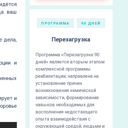
идётся
да ваш
ПРОГРАММА
90 ДНЕЙ
Перезагрузка
е дела,
Программа «Перезагрузка 90
дней» является вторым этапом
оции и
комплексной программы
реабилитации, направлена на
ненных
установление причин
возникновения химической
зависимости, формирование
ирует и
навыков необходимых для
доровье
восполнения недостающего
опыта взаимодействия с
окружающей средой, людьми и