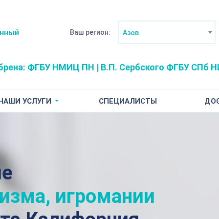
анный
Ваш регион:
Азов
брена:
ФГБУ НМИЦ ПН | В.П. Сербского
ФГБУ СПб НИ
НАШИ УСЛУГИ
СПЕЦИАЛИСТЫ
ДО
ие
лизма, игромании