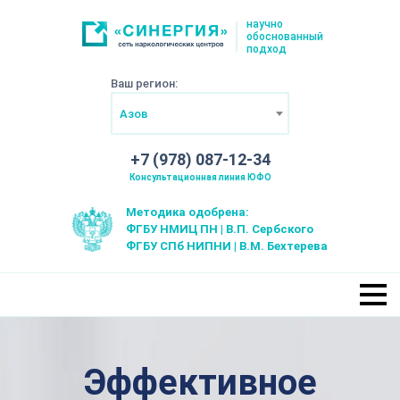
научно
обоснованный
подход
Ваш регион:
Азов
+7 (978) 087-12-34
Консультационная линия ЮФО
Методика одобрена:
ФГБУ НМИЦ ПН | В.П. Сербского
ФГБУ СПб НИПНИ | В.М. Бехтерева
Эффективное