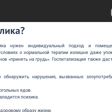
олика?
олика нужен индивидуальный подход и помещ
словиях о нормальной терапии излишне даже упом
ов «принять на грудь». Госпитализация также дас
 обнаружить нарушения, вызванные злоупотреб
огольных ядов.
аладится психика.
здоровому образу жизни.