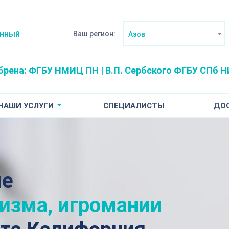
анный
Ваш регион:
Азов
брена:
ФГБУ НМИЦ ПН | В.П. Сербского
ФГБУ СПб НИ
НАШИ УСЛУГИ
СПЕЦИАЛИСТЫ
ДО
ие
лизма, игромании