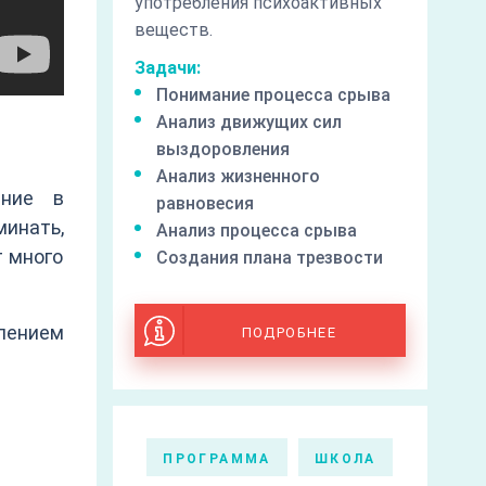
употребления психоактивных
веществ.
Задачи:
Понимание процесса срыва
Анализ движущих сил
выздоровления
Анализ жизненного
ение в
равновесия
инать,
Анализ процесса срыва
т много
Создания плана трезвости
лением
ПОДРОБНЕЕ
ПРОГРАММА
ШКОЛА